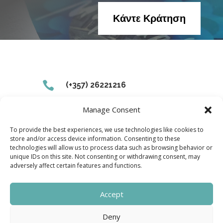
Κάντε Κράτηση

(+357) 26221216
Manage Consent

marmaras@marmaras-lysos.com
To provide the best experiences, we use technologies like cookies to
store and/or access device information. Consenting to these

18 Ιωσήφ Μιχαήλ, Λυσός Πάφος,
technologies will allow us to process data such as browsing behavior or
unique IDs on this site. Not consenting or withdrawing consent, may
8800 Κύπρος
adversely affect certain features and functions.
Accept
Deny