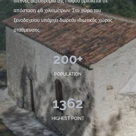
διεθνές αεροδρόμιο της Πάφου βρίσκεται σε
απόσταση 46 χιλιομέτρων. Στο χώρο του
ξενοδοχείου υπάρχει δωρεάν ιδιωτικός χώρος
στάθμευσης.
200+
POPULATION
1362
HIGHEST POINT